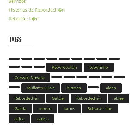
Servizos
Historias de Rebordech�n
Rebordech�n
TAGS
Rebordechán
topónimo
Gonzalo Navaza
Mulleres rurais
historia
aldea
Rebordechán
Galicia
Rebordechán
aldea
Galicia
monte
lumes
Rebordechán
aldea
Galicia